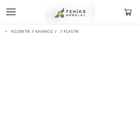
<
KOZMETİK
/
KAVANOZ
/
/
PLASTİK