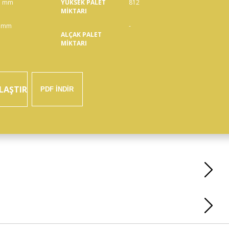
5 mm
YÜKSEK PALET
812
MİKTARI
 mm
-
ALÇAK PALET
MİKTARI
LAŞTIR
PDF İNDİR