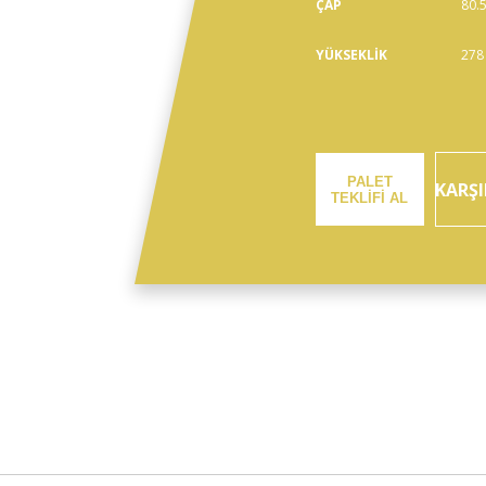
ÇAP
80.
YÜKSEKLİK
278
PALET
KARŞI
TEKLİFİ AL