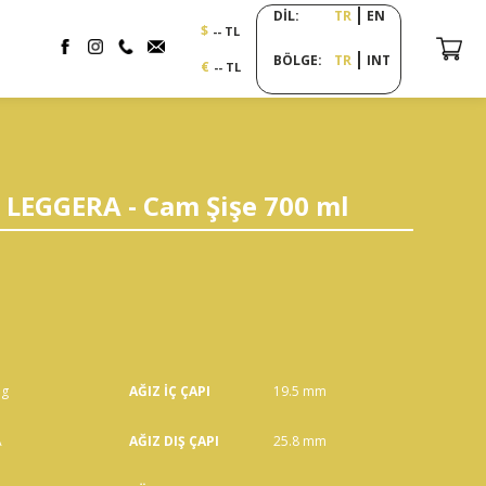
DİL:
TR
EN
$
-- TL
BÖLGE:
TR
INT
€
-- TL
LEGGERA - Cam Şişe 700 ml
 g
AĞIZ İÇ ÇAPI
19.5 mm
A
AĞIZ DIŞ ÇAPI
25.8 mm