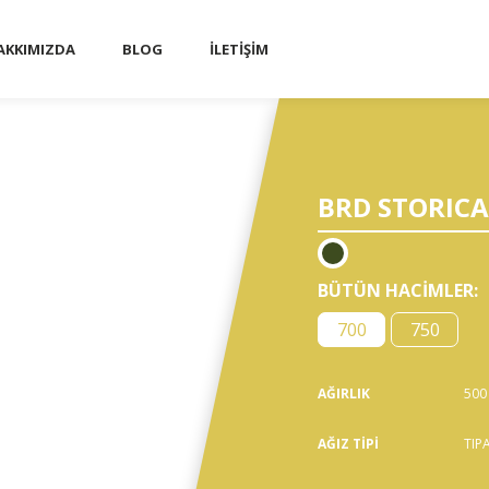
AKKIMIZDA
BLOG
İLETİŞİM
■
BRD STORICA 
BÜTÜN HACİMLER
:
700
750
AĞIRLIK
500
AĞIZ TİPİ
TIP