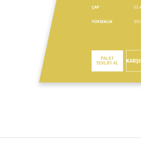
ÇAP
62.
YÜKSEKLİK
350
PALET
KARŞI
TEKLİFİ AL