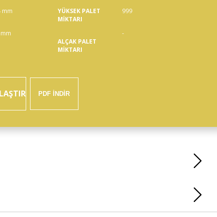
4 mm
YÜKSEK PALET
999
MİKTARI
 mm
-
ALÇAK PALET
MİKTARI
LAŞTIR
PDF İNDİR