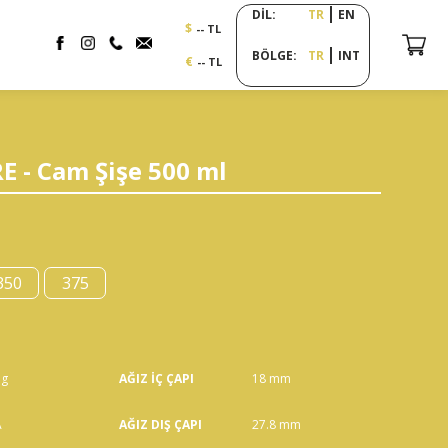
DİL:
TR
EN
$
-- TL
BÖLGE:
TR
INT
€
-- TL
 - Cam Şişe 500 ml
350
375
 g
AĞIZ İÇ ÇAPI
18 mm
A
AĞIZ DIŞ ÇAPI
27.8 mm