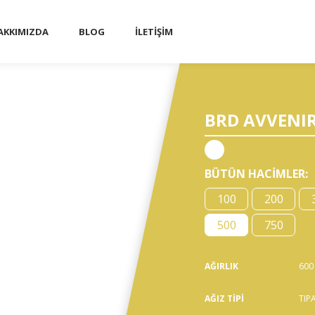
AKKIMIZDA
BLOG
İLETİŞİM
■
BRD AVVENIRE
BÜTÜN HACİMLER
:
100
200
500
750
AĞIRLIK
600
AĞIZ TİPİ
TIP